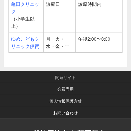
亀田クリニッ
診療日
診療時間内
ク
（小学生以
上）
ゆめこどもク
月・火・
午後2:00〜3:30
リニック伊賀
水・金・土
関連サイト
会員専用
個人情報保護方針
お問い合わせ