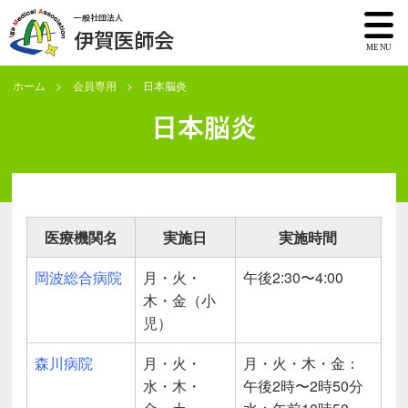
一般社団法人
伊賀医師会
ホーム
会員専用
日本脳炎
日本脳炎
医療機関名
実施日
実施時間
岡波総合病院
月・火・
午後2:30〜4:00
木・金（小
児）
森川病院
月・火・
月・火・木・金：
水・木・
午後2時〜2時50分